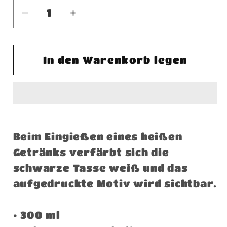
Verringere
Erhöhe
die
die
Menge
Menge
für
für
In den Warenkorb legen
I
I
believe,
believe,
-
-
Spider
Spider
-
-
Beim Eingießen eines heißen
mit
mit
Getränks verfärbt sich die
Bedeutung
Bedeutung
schwarze Tasse weiß und das
-
-
Zaubertasse
Zaubertasse
aufgedruckte Motiv wird sichtbar.
-
-
Denglisch
Denglisch
• 300 ml