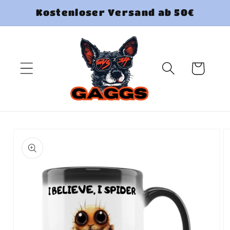
Direkt
Kostenloser Versand ab 50€
zum
Inhalt
Warenkorb
uktinformationen
ngen