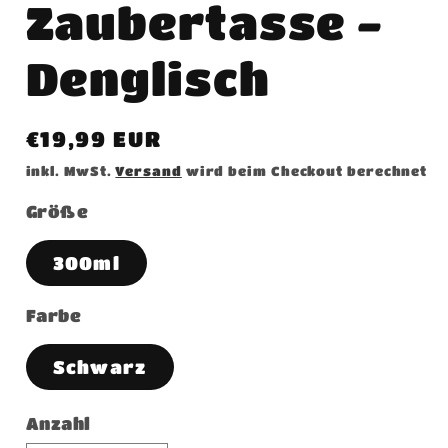
Zaubertasse -
Denglisch
Normaler
€19,99 EUR
Preis
inkl. MwSt.
Versand
wird beim Checkout berechnet
Größe
300ml
Farbe
Schwarz
Anzahl