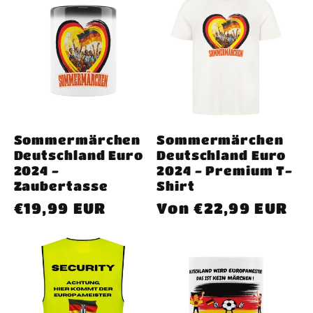
Sommermärchen
Sommermärchen
Deutschland Euro
Deutschland Euro
2024 -
2024 - Premium T-
Zaubertasse
Shirt
Normaler
€19,99 EUR
Normaler
Von €22,99 EUR
Preis
Preis