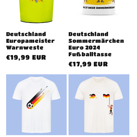
Deutschland
Deutschland
Europameister
Sommermärchen
Warnweste
Euro 2024
Fußballtasse
Normaler
€19,99 EUR
Normaler
€17,99 EUR
Preis
Preis