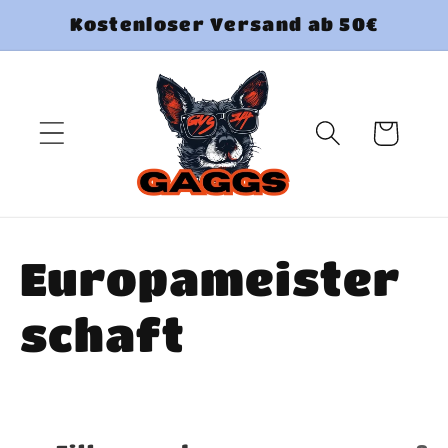
Direkt
Kostenloser Versand ab 50€
zum
Inhalt
Warenkorb
K
Europameister
a
schaft
t
e