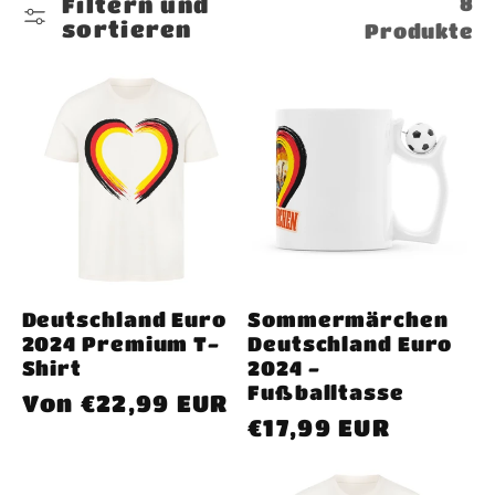
8
Filtern und
sortieren
Produkte
g
o
r
i
e
Deutschland Euro
Sommermärchen
2024 Premium T-
Deutschland Euro
:
Shirt
2024 -
Fußballtasse
Normaler
Von €22,99 EUR
Normaler
€17,99 EUR
Preis
Preis